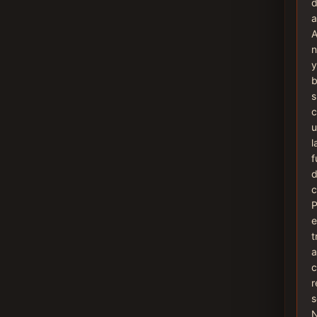
d
a
A
n
y
b
s
c
u
l
f
d
c
P
e
t
a
c
r
s
N