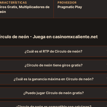
ARACTERÍSTICAS
PROVEEDOR
iros Gratis, Multiplicadores de
Pragmatic Play
eón
írculo de neón - Juega en casinomxcaliente.net
¿Cuál es el RTP de Círculo de neón?
¿Círculo de neón tiene giros gratis?
¿Cuál es la ganancia máxima en Círculo de neón?
¿Puedo jugar Círculo de neón gratis?
¿Círculo de neón es compatible con celulares?