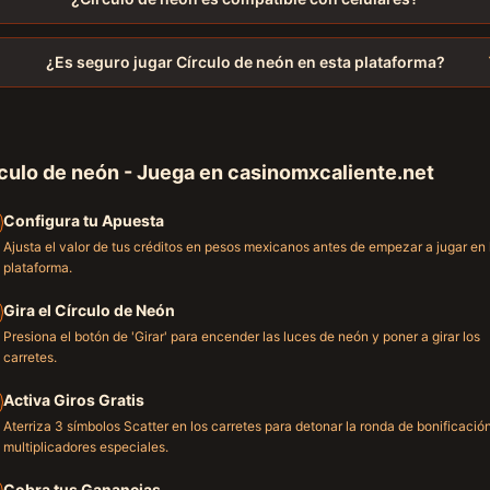
¿Es seguro jugar Círculo de neón en esta plataforma?
culo de neón - Juega en casinomxcaliente.net
Configura tu Apuesta
Ajusta el valor de tus créditos en pesos mexicanos antes de empezar a jugar en 
plataforma.
Gira el Círculo de Neón
Presiona el botón de 'Girar' para encender las luces de neón y poner a girar los
carretes.
Activa Giros Gratis
Aterriza 3 símbolos Scatter en los carretes para detonar la ronda de bonificació
multiplicadores especiales.
Cobra tus Ganancias