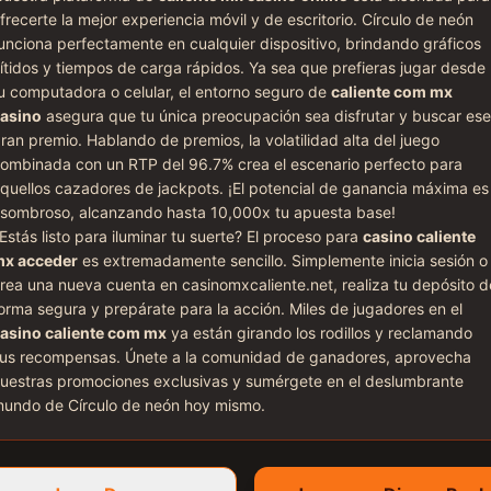
frecerte la mejor experiencia móvil y de escritorio. Círculo de neón
unciona perfectamente en cualquier dispositivo, brindando gráficos
ítidos y tiempos de carga rápidos. Ya sea que prefieras jugar desde
u computadora o celular, el entorno seguro de
caliente com mx
asino
asegura que tu única preocupación sea disfrutar y buscar ese
ran premio. Hablando de premios, la volatilidad alta del juego
ombinada con un RTP del 96.7% crea el escenario perfecto para
quellos cazadores de jackpots. ¡El potencial de ganancia máxima es
sombroso, alcanzando hasta 10,000x tu apuesta base!
Estás listo para iluminar tu suerte? El proceso para
casino caliente
x acceder
es extremadamente sencillo. Simplemente inicia sesión o
rea una nueva cuenta en casinomxcaliente.net, realiza tu depósito d
orma segura y prepárate para la acción. Miles de jugadores en el
asino caliente com mx
ya están girando los rodillos y reclamando
us recompensas. Únete a la comunidad de ganadores, aprovecha
uestras promociones exclusivas y sumérgete en el deslumbrante
undo de Círculo de neón hoy mismo.