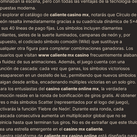
ominaban la escena, pero con todas las ventajas de la tecnología de
puestas moderna.
l explorar el catálogo de
caliente casino mx
, notarás que Círculo de
eón resalta inmediatamente gracias a su cuadrícula dinámica de 5x
 sus 40 líneas de pago fijas. Los símbolos incluyen diamantes
rillantes, sietes de la suerte iluminados, campanas de neón y, por
upuesto, el codiciado símbolo comodín (Wild) que sustituye a
ualquier otra figura para completar combinaciones ganadoras. Los
suarios que visitan
www caliente mx casino
frecuentemente alaban
a fluidez de sus animaciones. Además, el juego cuenta con una
unción de cascada: cada vez que ganas, los símbolos victoriosos
esaparecen en un destello de luz, permitiendo que nuevos símbolos
aigan desde arriba, encadenando múltiples victorias en un solo giro.
ara los entusiastas del
casino caliente online mx
, la verdadera
moción reside en la ronda de bonificación de giros gratis. Al obtener
res o más símbolos Scatter (representados por el logo del juego),
ctivarás la función 'Fiebre de Neón'. Durante esta ronda, cada
ascada consecutiva aumenta un multiplicador global que no se
einicia hasta que terminan tus giros. No es de extrañar que este títul
ea una estrella emergente en el
casino mx caliente
.
uestra plataforma de
caliente mx casino online
está diseñada para