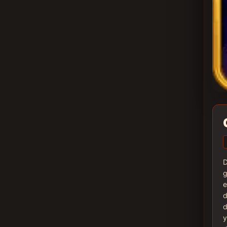
g
e
d
d
y