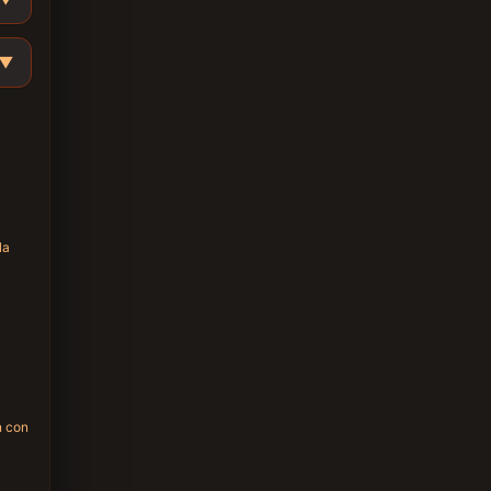
▼
la
n con