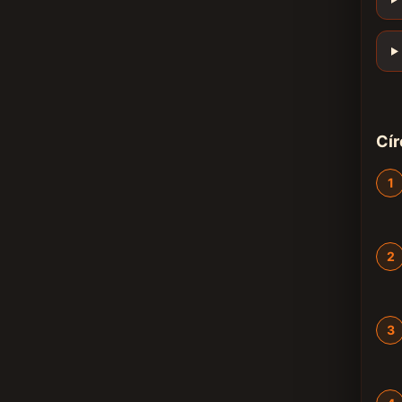
Cír
1
2
3