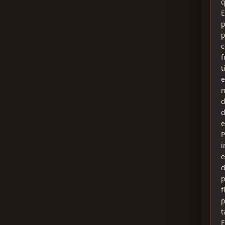
q
p
p
c
f
t
e
m
d
d
e
P
i
e
d
p
f
p
t
E