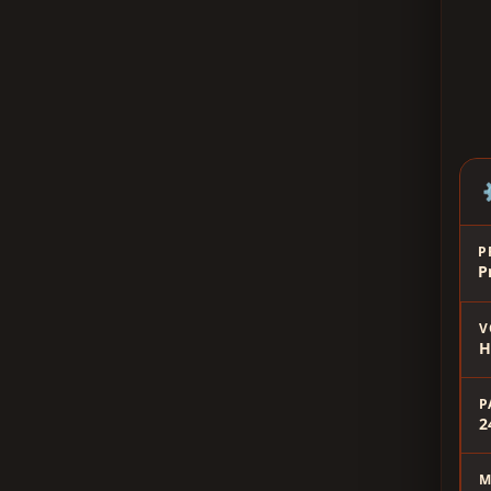
P
P
V
P
2
M