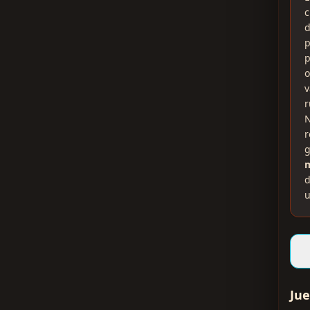
c
d
p
p
o
v
r
N
r
g
m
d
u
Jue