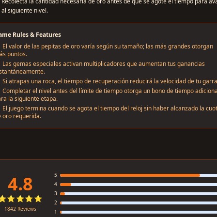
Recolecta la cantidad necesaria de oro antes de que se agote el tiempo para av
al siguiente nivel.
ame Rules & Features
El valor de las pepitas de oro varía según su tamaño; las más grandes otorgan
ás puntos.
Las gemas especiales activan multiplicadores que aumentan tus ganancias
nstantáneamente.
Si atrapas una roca, el tiempo de recuperación reducirá la velocidad de tu garra
Completar el nivel antes del límite de tiempo otorga un bono de tiempo adiciona
ra la siguiente etapa.
El juego termina cuando se agota el tiempo del reloj sin haber alcanzado la cuo
 oro requerida.
5
4.8
4
3
⭐⭐⭐⭐⭐
2
1842 Reviews
1