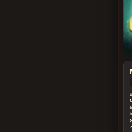
B
M
e
b
t
e