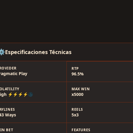
⚙️
Especificaciones Técnicas
ROVIDER
RTP
ragmatic Play
96.5%
OLATILITY
MAX WIN
High ⚡⚡⚡⚡🌑
x5000
AYLINES
REELS
43 Ways
5x3
IN BET
FEATURES