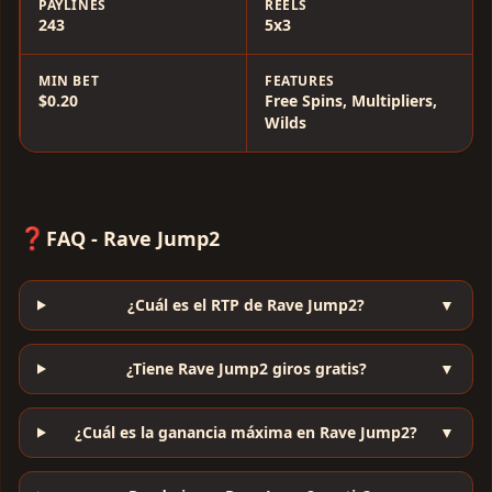
PAYLINES
REELS
243
5x3
MIN BET
FEATURES
$0.20
Free Spins, Multipliers,
Wilds
❓
FAQ - Rave Jump2
¿Cuál es el RTP de Rave Jump2?
▼
¿Tiene Rave Jump2 giros gratis?
▼
¿Cuál es la ganancia máxima en Rave Jump2?
▼