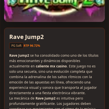
▶
Rave Jump2
PG Soft
RTP 96.72%
Rave Jump2
se ha consolidado como uno de los títulos
más emocionantes y dinámicos disponibles
actualmente en
caliente mx casino
. Este juego no es
solo una secuela, sino una evolución completa que
combina la adrenalina de los saltos rítmicos con la
emoción de las apuestas en línea, ofreciendo una
experiencia visual y sonora que transporta al jugador
directamente a una fiesta electrónica vibrante.
La mecánica de
Rave Jump2
es intuitiva pero
profundamente gratificante. Los jugadores deben
coordinar sus movimientos con el ritmo de la música,