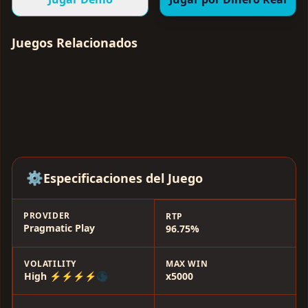
Juegos Relacionados
⚙️
Especificaciones del Juego
PROVIDER
RTP
Pragmatic Play
96.75%
VOLATILITY
MAX WIN
High ⚡⚡⚡⚡🌑
x5000