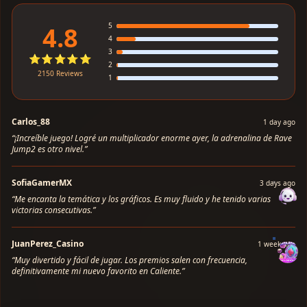
5
4.8
4
3
⭐⭐⭐⭐⭐
2
2150 Reviews
1
Carlos_88
1 day ago
“¡Increíble juego! Logré un multiplicador enorme ayer, la adrenalina de Rave
Jump2 es otro nivel.”
SofiaGamerMX
3 days ago
“Me encanta la temática y los gráficos. Es muy fluido y he tenido varias
victorias consecutivas.”
JuanPerez_Casino
1 week ago
“Muy divertido y fácil de jugar. Los premios salen con frecuencia,
definitivamente mi nuevo favorito en Caliente.”