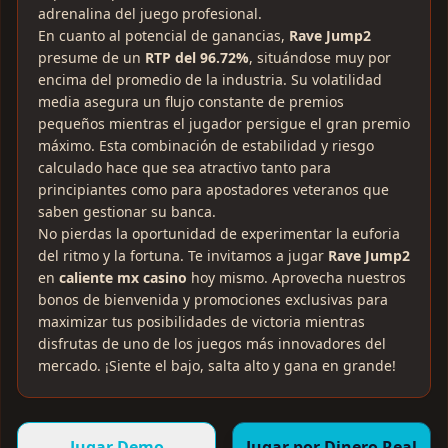
adrenalina del juego profesional.
En cuanto al potencial de ganancias,
Rave Jump2
presume de un
RTP del 96.72%
, situándose muy por
encima del promedio de la industria. Su volatilidad
media asegura un flujo constante de premios
pequeños mientras el jugador persigue el gran premio
máximo. Esta combinación de estabilidad y riesgo
calculado hace que sea atractivo tanto para
principiantes como para apostadores veteranos que
saben gestionar su banca.
No pierdas la oportunidad de experimentar la euforia
del ritmo y la fortuna. Te invitamos a jugar
Rave Jump2
en
caliente mx casino
hoy mismo. Aprovecha nuestros
bonos de bienvenida y promociones exclusivas para
maximizar tus posibilidades de victoria mientras
disfrutas de uno de los juegos más innovadores del
mercado. ¡Siente el bajo, salta alto y gana en grande!
Jugar Demo
Jugar por Dinero Real