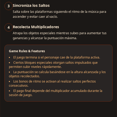
Sincroniza los Saltos
3
Salta sobre las plataformas siguiendo el ritmo de la música para
ascender y evitar caer al vacío.
Recolecta Multiplicadores
4
Atrapa los objetos especiales mientras subes para aumentar tus
ganancias y alcanzar la puntuación máxima.
Game Rules & Features
El juego termina si el personaje cae de la plataforma activa.
Ciertos bloques especiales otorgan saltos impulsados que
permiten subir niveles rápidamente.
La puntuación se calcula basándose en la altura alcanzada y los
objetos recolectados.
Los bonos de ritmo se activan al realizar saltos perfectos
consecutivos.
El pago final depende del multiplicador acumulado durante la
sesión de juego.