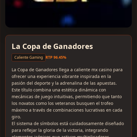
▶
La Copa de Ganadores
Caliente Gaming
RTP 96.45%
La Copa de Ganadores llega a caliente mx casino para
ofrecer una experiencia vibrante inspirada en la
pasión del deporte y la adrenalina de las apuestas.
Este título combina una estética dinámica con
mecánicas de juego intuitivas, permitiendo que tanto
los novatos como los veteranos busquen el trofeo
máximo a través de combinaciones lucrativas en cada
giro.
El sistema de símbolos está cuidadosamente diseñado
para reflejar la gloria de la victoria, integrando
elementos icónicos que activan multiplicadores