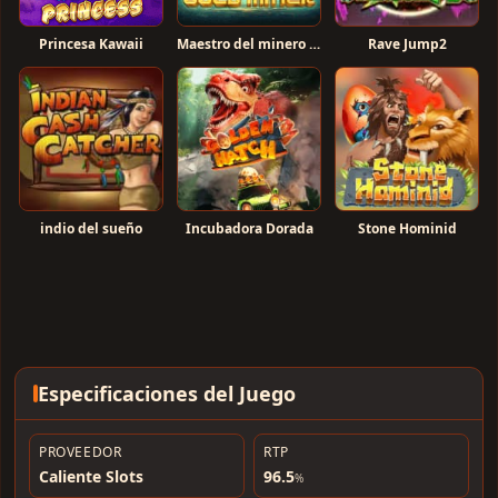
Princesa Kawaii
Maestro del minero de oro 2
Rave Jump2
indio del sueño
Incubadora Dorada
Stone Hominid
Especificaciones del Juego
PROVEEDOR
RTP
Caliente Slots
96.5
%