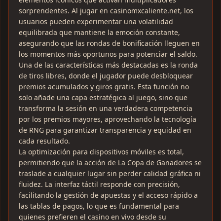
sorprendentes. Al jugar en casinomxcaliente.net, los
usuarios pueden experimentar una volatilidad
equilibrada que mantiene la emoción constante,
asegurando que las rondas de bonificación lleguen en
los momentos más oportunos para potenciar el saldo.
Una de las características más destacadas es la ronda
de tiros libres, donde el jugador puede desbloquear
premios acumulados y giros gratis. Esta función no
solo añade una capa estratégica al juego, sino que
transforma la sesión en una verdadera competencia
por los premios mayores, aprovechando la tecnología
de RNG para garantizar transparencia y equidad en
cada resultado.
La optimización para dispositivos móviles es total,
permitiendo que la acción de La Copa de Ganadores se
traslade a cualquier lugar sin perder calidad gráfica ni
fluidez. La interfaz táctil responde con precisión,
facilitando la gestión de apuestas y el acceso rápido a
las tablas de pagos, lo que es fundamental para
quienes prefieren el casino en vivo desde su